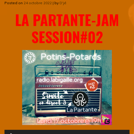
Posted on
24 octobre 2022
|
by
D'jé
LA PARTANTE-JAM
SESSION#02
Lecteur