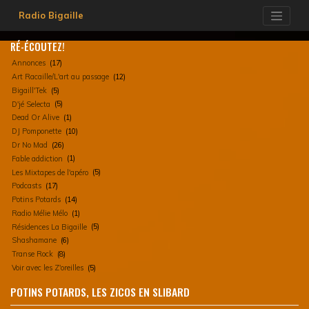
Skip
Radio Bigaille
to
content
RÉ-ÉCOUTEZ!
Annonces
(17)
Art Racaille/L'art au passage
(12)
Bigaill'Tek
(5)
D'jé Selecta
(5)
Dead Or Alive
(1)
DJ Pomponette
(10)
Dr No Mad
(26)
Fable addiction
(1)
Les Mixtapes de l'apéro
(5)
Podcasts
(17)
Potins Potards
(14)
Radio Mélie Mélo
(1)
Résidences La Bigaille
(5)
Shashamane
(6)
Transe Rock
(8)
Voir avec les Z'oreilles
(5)
POTINS POTARDS, LES ZICOS EN SLIBARD