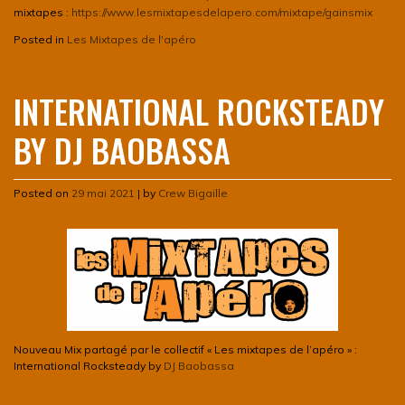
mixtapes :
https://www.lesmixtapesdelapero.com/mixtape/gainsmix
Posted in
Les Mixtapes de l'apéro
INTERNATIONAL ROCKSTEADY
BY DJ BAOBASSA
Posted on
29 mai 2021
|
by
Crew Bigaille
Nouveau Mix partagé par le collectif « Les mixtapes de l’apéro » :
International Rocksteady by
DJ Baobassa