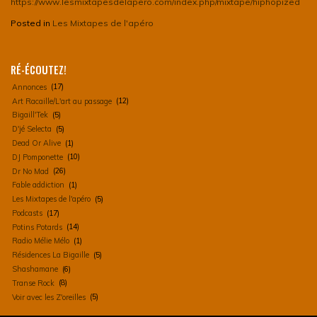
https://www.lesmixtapesdelapero.com/index.php/mixtape/hiphopized
Posted in
Les Mixtapes de l'apéro
RÉ-ÉCOUTEZ!
Annonces
(17)
Art Racaille/L'art au passage
(12)
Bigaill'Tek
(5)
D'jé Selecta
(5)
Dead Or Alive
(1)
DJ Pomponette
(10)
Dr No Mad
(26)
Fable addiction
(1)
Les Mixtapes de l'apéro
(5)
Podcasts
(17)
Potins Potards
(14)
Radio Mélie Mélo
(1)
Résidences La Bigaille
(5)
Shashamane
(6)
Transe Rock
(8)
Voir avec les Z'oreilles
(5)