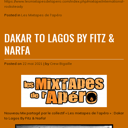
https://www.lesmixtapesdelapero.com/index.php/mixtape/international-
rocksteady
Posted in
Les Mixtapes de l'apéro
DAKAR TO LAGOS BY FITZ &
NARFA
Posted on
22 mai 2021
|
by
Crew Bigaille
Nouveau Mix partagé par le collectif « Les mixtapes de l’apéro » : Dakar
to Lagos By Fitz & Narfa!