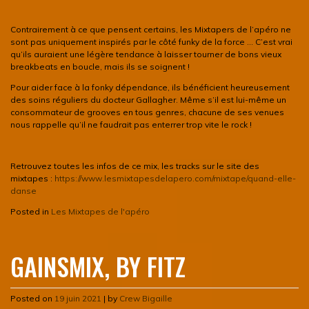
Contrairement à ce que pensent certains, les Mixtapers de l’apéro ne
sont pas uniquement inspirés par le côté funky de la force … C’est vrai
qu’ils auraient une légère tendance à laisser tourner de bons vieux
breakbeats en boucle, mais ils se soignent !
Pour aider face à la fonky dépendance, ils bénéficient heureusement
des soins réguliers du docteur Gallagher. Même s’il est lui-même un
consommateur de grooves en tous genres, chacune de ses venues
nous rappelle qu’il ne faudrait pas enterrer trop vite le rock !
Retrouvez toutes les infos de ce mix, les tracks sur le site des
mixtapes :
https://www.lesmixtapesdelapero.com/mixtape/quand-elle-
danse
Posted in
Les Mixtapes de l'apéro
GAINSMIX, BY FITZ
Posted on
19 juin 2021
|
by
Crew Bigaille