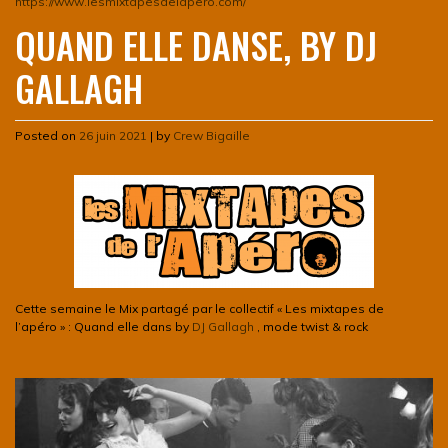
https://www.lesmixtapesdelapero.com/
QUAND ELLE DANSE, BY DJ
GALLAGH
Posted on
26 juin 2021
|
by
Crew Bigaille
Cette semaine le Mix partagé par le collectif « Les mixtapes de
l’apéro » : Quand elle dans by
DJ Gallagh
, mode twist & rock