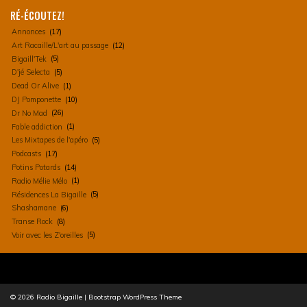
RÉ-ÉCOUTEZ!
Annonces
(17)
Art Racaille/L'art au passage
(12)
Bigaill'Tek
(5)
D'jé Selecta
(5)
Dead Or Alive
(1)
DJ Pomponette
(10)
Dr No Mad
(26)
Fable addiction
(1)
Les Mixtapes de l'apéro
(5)
Podcasts
(17)
Potins Potards
(14)
Radio Mélie Mélo
(1)
Résidences La Bigaille
(5)
Shashamane
(6)
Transe Rock
(8)
Voir avec les Z'oreilles
(5)
© 2026
Radio Bigaille
|
Bootstrap WordPress Theme