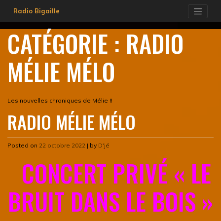
Skip
Radio Bigaille
to
content
CATÉGORIE :
RADIO
MÉLIE MÉLO
Les nouvelles chroniques de Mélie !!
RADIO MÉLIE MÉLO
Posted on
22 octobre 2022
|
by
D'jé
CONCERT PRIVÉ « LE
BRUIT DANS LE BOIS »