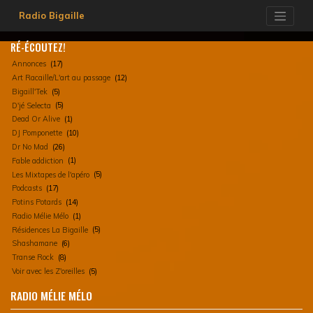
Skip
Radio Bigaille
to
content
RÉ-ÉCOUTEZ!
Annonces
(17)
Art Racaille/L'art au passage
(12)
Bigaill'Tek
(5)
D'jé Selecta
(5)
Dead Or Alive
(1)
DJ Pomponette
(10)
Dr No Mad
(26)
Fable addiction
(1)
Les Mixtapes de l'apéro
(5)
Podcasts
(17)
Potins Potards
(14)
Radio Mélie Mélo
(1)
Résidences La Bigaille
(5)
Shashamane
(6)
Transe Rock
(8)
Voir avec les Z'oreilles
(5)
RADIO MÉLIE MÉLO