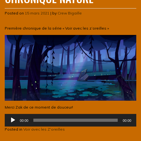
Posted on
15 mars 2021
|
by
Crew Bigaille
Première chronique de la série « Voir avec les z’oreilles »
Merci Zak de ce moment de douceur!
Lecteur
00:00
00:00
audio
Posted in
Voir avec les Z'oreilles