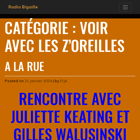
Skip
Radio Bigaille
to
content
CATÉGORIE :
VOIR
AVEC LES Z’OREILLES
A LA RUE
Posted on
21 janvier 2024
|
by
D'jé
RENCONTRE AVEC
JULIETTE KEATING ET
GILLES WALUSINSKI