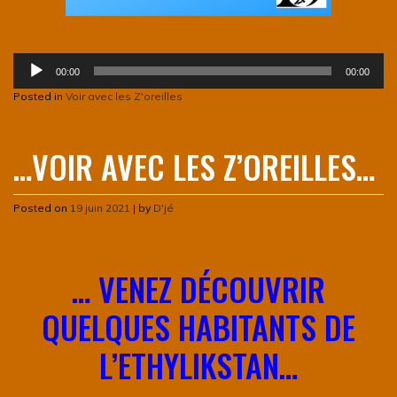
Lecteur
00:00
00:00
audio
Posted in
Voir avec les Z'oreilles
…VOIR AVEC LES Z’OREILLES…
Posted on
19 juin 2021
|
by
D'jé
… VENEZ DÉCOUVRIR
QUELQUES HABITANTS DE
L’ETHYLIKSTAN…