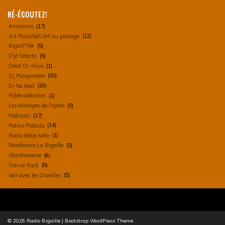
RÉ-ÉCOUTEZ!
Annonces
(17)
Art Racaille/L'art au passage
(12)
Bigaill'Tek
(5)
D'jé Selecta
(5)
Dead Or Alive
(1)
DJ Pomponette
(10)
Dr No Mad
(26)
Fable addiction
(1)
Les Mixtapes de l'apéro
(5)
Podcasts
(17)
Potins Potards
(14)
Radio Mélie Mélo
(1)
Résidences La Bigaille
(5)
Shashamane
(6)
Transe Rock
(8)
Voir avec les Z'oreilles
(5)
© 2026
Radio Bigaille
|
Bootstrap WordPress Theme