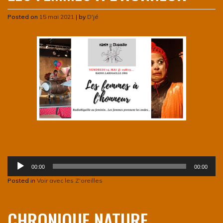
Posted on
15 mai 2021
|
by
D'jé
Lecteur
00:00
00:00
audio
Posted in
Voir avec les Z'oreilles
CHRONIQUE NATURE