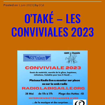
Posted on
1 juin 2023
|
by
D'jé
O’TAKÉ – LES
CONVIVIALES 2023