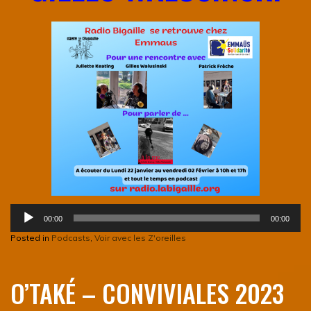
Lecteur
00:00
00:00
audio
Posted in
Podcasts
,
Voir avec les Z'oreilles
O’TAKÉ – CONVIVIALES 2023