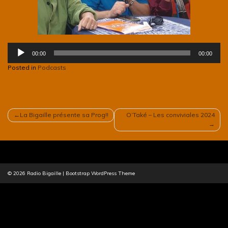
Lecteur
00:00
00:00
audio
Posted in
Podcasts
NAVIGATION
La Bigaille présente sa Prog!!
O’Také – Les conviviales 2024
DE
L’ARTICLE
© 2026
Radio Bigaille
|
Bootstrap WordPress Theme