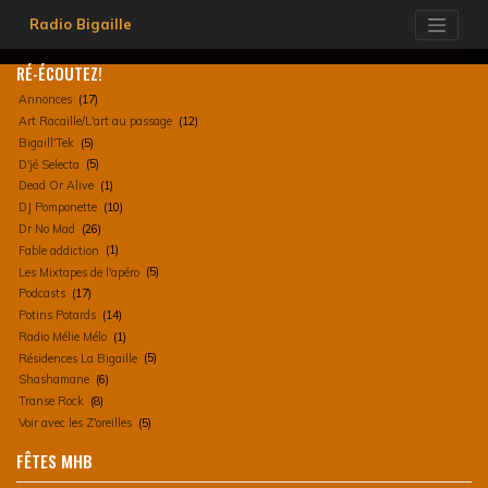
Skip
Radio Bigaille
to
content
RÉ-ÉCOUTEZ!
Annonces
(17)
Art Racaille/L'art au passage
(12)
Bigaill'Tek
(5)
D'jé Selecta
(5)
Dead Or Alive
(1)
DJ Pomponette
(10)
Dr No Mad
(26)
Fable addiction
(1)
Les Mixtapes de l'apéro
(5)
Podcasts
(17)
Potins Potards
(14)
Radio Mélie Mélo
(1)
Résidences La Bigaille
(5)
Shashamane
(6)
Transe Rock
(8)
Voir avec les Z'oreilles
(5)
FÊTES MHB