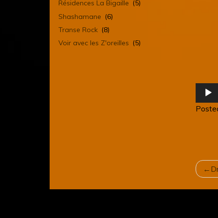
Résidences La Bigaille
(5)
Shashamane
(6)
Transe Rock
(8)
Voir avec les Z'oreilles
(5)
Lecteu
audio
Poste
NA
D
D