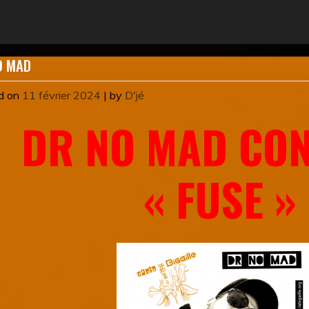
O MAD
d on
11 février 2024
|
by
D'jé
DR NO MAD CON
« FUSE »