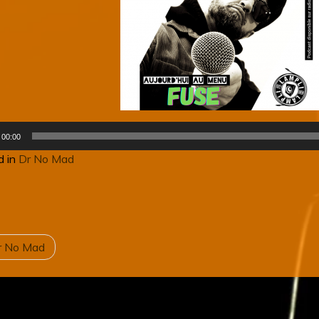
r
00:00
d in
Dr No Mad
VIGATION
r No Mad
E