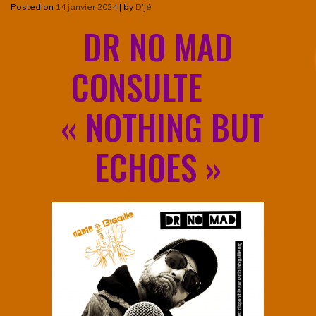
Posted on
14 janvier 2024
|
by
D'jé
DR NO MAD
CONSULTE
« NOTHING BUT
ECHOES »