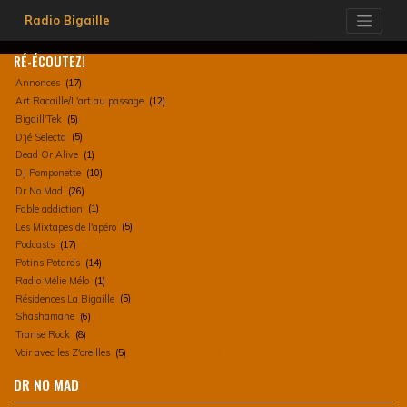
Skip
Radio Bigaille
to
content
RÉ-ÉCOUTEZ!
Annonces
(17)
Art Racaille/L'art au passage
(12)
Bigaill'Tek
(5)
D'jé Selecta
(5)
Dead Or Alive
(1)
DJ Pomponette
(10)
Dr No Mad
(26)
Fable addiction
(1)
Les Mixtapes de l'apéro
(5)
Podcasts
(17)
Potins Potards
(14)
Radio Mélie Mélo
(1)
Résidences La Bigaille
(5)
Shashamane
(6)
Transe Rock
(8)
Voir avec les Z'oreilles
(5)
DR NO MAD