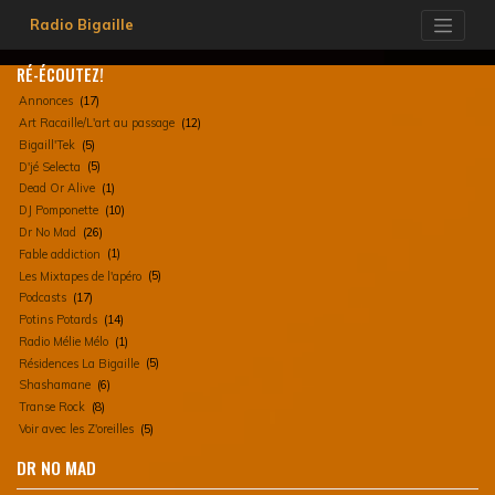
Skip
Radio Bigaille
to
content
RÉ-ÉCOUTEZ!
Annonces
(17)
Art Racaille/L'art au passage
(12)
Bigaill'Tek
(5)
D'jé Selecta
(5)
Dead Or Alive
(1)
DJ Pomponette
(10)
Dr No Mad
(26)
Fable addiction
(1)
Les Mixtapes de l'apéro
(5)
Podcasts
(17)
Potins Potards
(14)
Radio Mélie Mélo
(1)
Résidences La Bigaille
(5)
Shashamane
(6)
Transe Rock
(8)
Voir avec les Z'oreilles
(5)
DR NO MAD