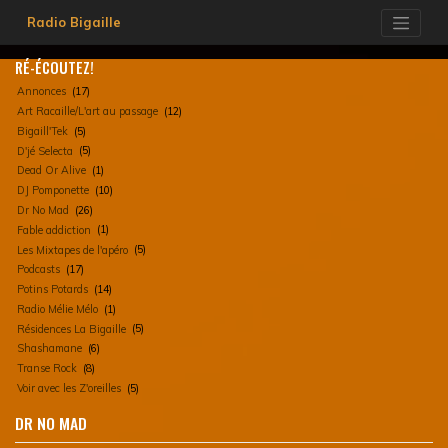
Skip
Radio Bigaille
to
content
RÉ-ÉCOUTEZ!
Annonces
(17)
Art Racaille/L'art au passage
(12)
Bigaill'Tek
(5)
D'jé Selecta
(5)
Dead Or Alive
(1)
DJ Pomponette
(10)
Dr No Mad
(26)
Fable addiction
(1)
Les Mixtapes de l'apéro
(5)
Podcasts
(17)
Potins Potards
(14)
Radio Mélie Mélo
(1)
Résidences La Bigaille
(5)
Shashamane
(6)
Transe Rock
(8)
Voir avec les Z'oreilles
(5)
DR NO MAD