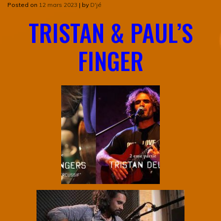
Posted on
12 mars 2023
|
by
D'jé
TRISTAN & PAUL’S
FINGER