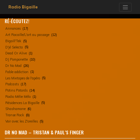
Skip
Radio Bigaille
to
content
RÉ-ÉCOUTEZ!
Annonces
(17)
Art Racaille/L'art au passage
(12)
Bigaill'Tek
(5)
D'jé Selecta
(5)
Dead Or Alive
(1)
DJ Pomponette
(10)
Dr No Mad
(26)
Fable addiction
(1)
Les Mixtapes de l'apéro
(5)
Podcasts
(17)
Potins Potards
(14)
Radio Mélie Mélo
(1)
Résidences La Bigaille
(5)
Shashamane
(6)
Transe Rock
(8)
Voir avec les Z'oreilles
(5)
DR NO MAD – TRISTAN & PAUL’S FINGER