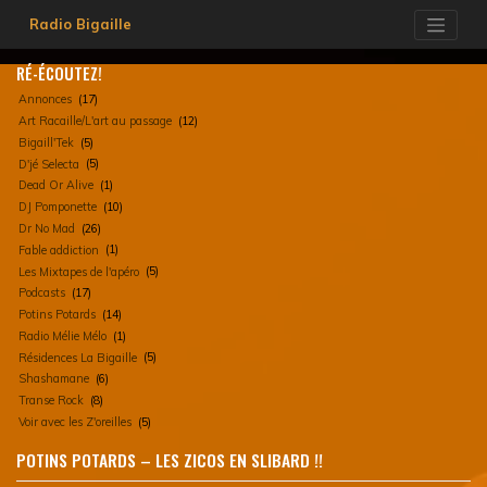
Skip
Radio Bigaille
to
content
RÉ-ÉCOUTEZ!
Annonces
(17)
Art Racaille/L'art au passage
(12)
Bigaill'Tek
(5)
D'jé Selecta
(5)
Dead Or Alive
(1)
DJ Pomponette
(10)
Dr No Mad
(26)
Fable addiction
(1)
Les Mixtapes de l'apéro
(5)
Podcasts
(17)
Potins Potards
(14)
Radio Mélie Mélo
(1)
Résidences La Bigaille
(5)
Shashamane
(6)
Transe Rock
(8)
Voir avec les Z'oreilles
(5)
POTINS POTARDS – LES ZICOS EN SLIBARD !!