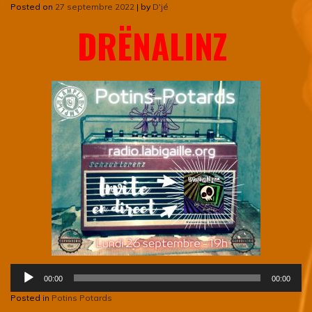
Posted on
27 septembre 2022
|
by
D'jé
DRËNALINZ
Lecteur
00:00
00:00
audio
Posted in
Potins Potards