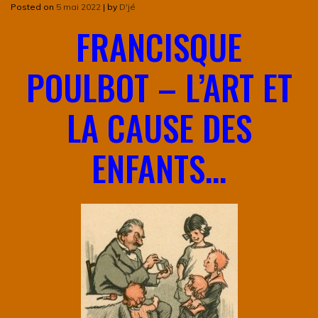
Posted on
5 mai 2022
|
by
D'jé
FRANCISQUE
POULBOT – L’ART ET
LA CAUSE DES
ENFANTS…