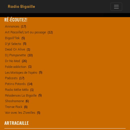
Skip
Radio Bigaille
to
content
RÉ-ÉCOUTEZ!
Annonces
(17)
Art Racaille/L'art au passage
(12)
Bigaill'Tek
(5)
D'jé Selecta
(5)
Dead Or Alive
(1)
DJ Pomponette
(10)
Dr No Mad
(26)
Fable addiction
(1)
Les Mixtapes de l'apéro
(5)
Podcasts
(17)
Potins Potards
(14)
Radio Mélie Mélo
(1)
Résidences La Bigaille
(5)
Shashamane
(6)
Transe Rock
(8)
Voir avec les Z'oreilles
(5)
ARTRACAILLE