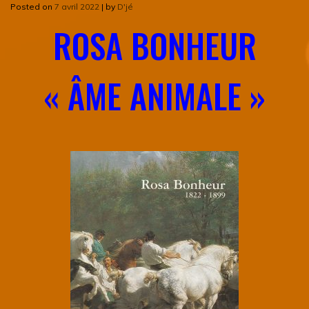
Posted on
7 avril 2022
|
by
D'jé
ROSA BONHEUR
« ÂME ANIMALE »