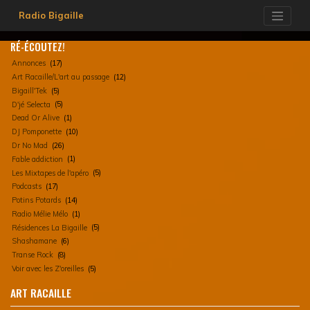
Skip
Radio Bigaille
to
content
RÉ-ÉCOUTEZ!
Annonces
(17)
Art Racaille/L'art au passage
(12)
Bigaill'Tek
(5)
D'jé Selecta
(5)
Dead Or Alive
(1)
DJ Pomponette
(10)
Dr No Mad
(26)
Fable addiction
(1)
Les Mixtapes de l'apéro
(5)
Podcasts
(17)
Potins Potards
(14)
Radio Mélie Mélo
(1)
Résidences La Bigaille
(5)
Shashamane
(6)
Transe Rock
(8)
Voir avec les Z'oreilles
(5)
ART RACAILLE