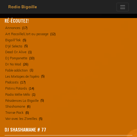
Skip
Radio Bigaille
to
content
RÉ-ÉCOUTEZ!
Annonces
(17)
Art Racaille/L'art au passage
(12)
Bigaill'Tek
(5)
D'jé Selecta
(5)
Dead Or Alive
(1)
DJ Pomponette
(10)
Dr No Mad
(26)
Fable addiction
(1)
Les Mixtapes de l'apéro
(5)
Podcasts
(17)
Potins Potards
(14)
Radio Mélie Mélo
(1)
Résidences La Bigaille
(5)
Shashamane
(6)
Transe Rock
(8)
Voir avec les Z'oreilles
(5)
DJ SHASHAMANE # 77