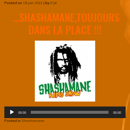
Posted on
18 juin 2021
|
by
D'jé
…SHASHAMANE,TOUJOURS
DANS LA PLACE !!!
Lecteur
00:00
00:00
audio
Posted in
Shashamane