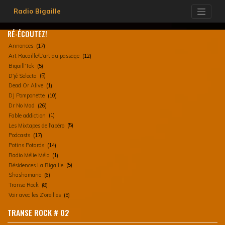
Skip
Radio Bigaille
to
content
RÉ-ÉCOUTEZ!
Annonces
(17)
Art Racaille/L'art au passage
(12)
Bigaill'Tek
(5)
D'jé Selecta
(5)
Dead Or Alive
(1)
DJ Pomponette
(10)
Dr No Mad
(26)
Fable addiction
(1)
Les Mixtapes de l'apéro
(5)
Podcasts
(17)
Potins Potards
(14)
Radio Mélie Mélo
(1)
Résidences La Bigaille
(5)
Shashamane
(6)
Transe Rock
(8)
Voir avec les Z'oreilles
(5)
TRANSE ROCK # 02