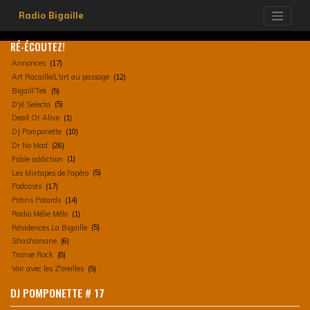
Skip
Radio Bigaille
to
content
RÉ-ÉCOUTEZ!
Annonces
(17)
Art Racaille/L'art au passage
(12)
Bigaill'Tek
(5)
D'jé Selecta
(5)
Dead Or Alive
(1)
DJ Pomponette
(10)
Dr No Mad
(26)
Fable addiction
(1)
Les Mixtapes de l'apéro
(5)
Podcasts
(17)
Potins Potards
(14)
Radio Mélie Mélo
(1)
Résidences La Bigaille
(5)
Shashamane
(6)
Transe Rock
(8)
Voir avec les Z'oreilles
(5)
DJ POMPONETTE # 17