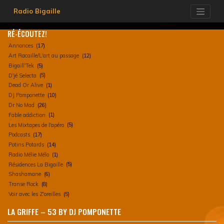
Skip
Radio Bigaille
to
content
RÉ-ÉCOUTEZ!
Annonces
(17)
Art Racaille/L'art au passage
(12)
Bigaill'Tek
(5)
D'jé Selecta
(5)
Dead Or Alive
(1)
DJ Pomponette
(10)
Dr No Mad
(26)
Fable addiction
(1)
Les Mixtapes de l'apéro
(5)
Podcasts
(17)
Potins Potards
(14)
Radio Mélie Mélo
(1)
Résidences La Bigaille
(5)
Shashamane
(6)
Transe Rock
(8)
Voir avec les Z'oreilles
(5)
LA GRIFFE – 53 BY DJ POMPONETTE