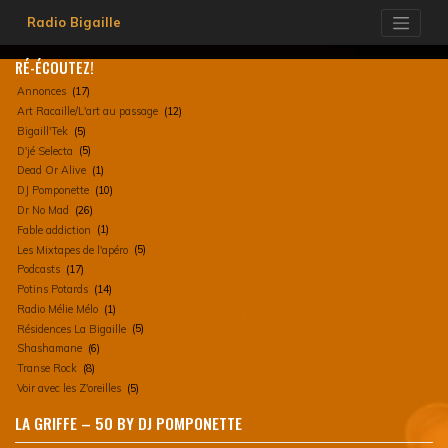
Skip
Radio Bigaille
to
content
RÉ-ÉCOUTEZ!
Annonces
(17)
Art Racaille/L'art au passage
(12)
Bigaill'Tek
(5)
D'jé Selecta
(5)
Dead Or Alive
(1)
DJ Pomponette
(10)
Dr No Mad
(26)
Fable addiction
(1)
Les Mixtapes de l'apéro
(5)
Podcasts
(17)
Potins Potards
(14)
Radio Mélie Mélo
(1)
Résidences La Bigaille
(5)
Shashamane
(6)
Transe Rock
(8)
Voir avec les Z'oreilles
(5)
LA GRIFFE – 50 BY DJ POMPONETTE