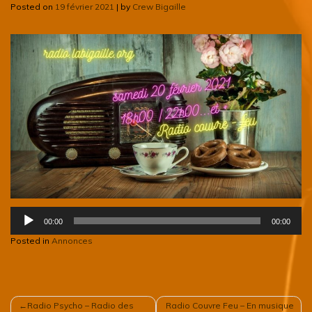
Posted on
19 février 2021
|
by
Crew Bigaille
Lecteur
00:00
00:00
audio
Posted in
Annonces
NAVIGATION
Radio Psycho – Radio des
Radio Couvre Feu – En musique