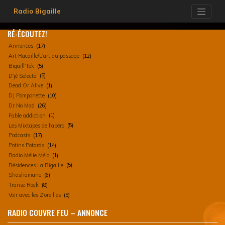
Skip
Radio Bigaille
to
content
RÉ-ÉCOUTEZ!
Annonces
(17)
Art Racaille/L'art au passage
(12)
Bigaill'Tek
(5)
D'jé Selecta
(5)
Dead Or Alive
(1)
DJ Pomponette
(10)
Dr No Mad
(26)
Fable addiction
(1)
Les Mixtapes de l'apéro
(5)
Podcasts
(17)
Potins Potards
(14)
Radio Mélie Mélo
(1)
Résidences La Bigaille
(5)
Shashamane
(6)
Transe Rock
(8)
Voir avec les Z'oreilles
(5)
RADIO COUVRE FEU – ANNONCE