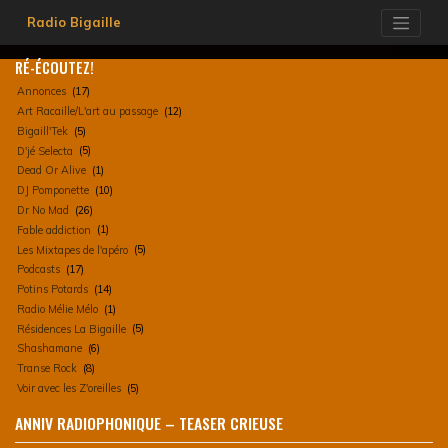
Skip
Radio Bigaille
to
content
RÉ-ÉCOUTEZ!
Annonces
(17)
Art Racaille/L'art au passage
(12)
Bigaill'Tek
(5)
D'jé Selecta
(5)
Dead Or Alive
(1)
DJ Pomponette
(10)
Dr No Mad
(26)
Fable addiction
(1)
Les Mixtapes de l'apéro
(5)
Podcasts
(17)
Potins Potards
(14)
Radio Mélie Mélo
(1)
Résidences La Bigaille
(5)
Shashamane
(6)
Transe Rock
(8)
Voir avec les Z'oreilles
(5)
ANNIV RADIOPHONIQUE – TEASER CRIEUSE