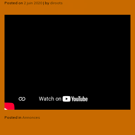
Posted on
2 juin 2020
|
by
diroots
Posted in
Annonces